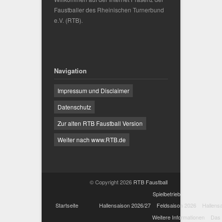
Faustballer des
Rheinischen Turnerbund
e.V.
(RTB).
Navigation
Impressum und Disclaimer
Datenschutz
Zur alten RTB Faustball Version
Weiter nach www.RTB.de
© Copyright 2026
RTB Faustball
Spielbetrieb
Startseite
Hallensaison 2026/27
Feldsaison 2026
Hallens
Weitere Informationen
Das