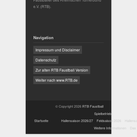
e.V.
(RTB).
Navigation
Impressum und Disclaimer
Datenschutz
Zur alten RTB Faustball Version
Weiter nach www.RTB.de
© Copyright 2026
RTB Faustball
Spielbetrieb
Startseite
Hallensaison 2026/27
Feldsaison 2026
Hallens
Weitere Informationen
Das