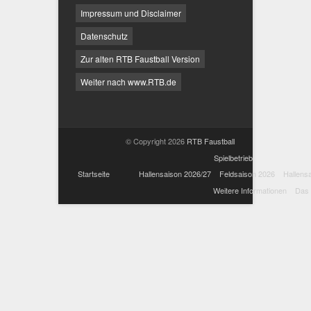
Impressum und Disclaimer
Datenschutz
Zur alten RTB Faustball Version
Weiter nach www.RTB.de
© Copyright 2026
RTB Faustball
Spielbetrieb
Startseite
Hallensaison 2026/27
Feldsaison 2026
Hallens
Weitere Informationen
Das