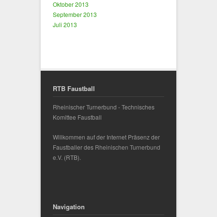
Oktober 2013
September 2013
Juli 2013
RTB Faustball
Rheinischer Turnerbund - Technisches
Komittee Faustball
Willkommen auf der Internet Präsenz der
Faustballer des
Rheinischen Turnerbund
e.V.
(RTB).
Navigation