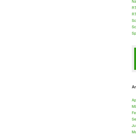
Na
RT
RT
Sc
Sc
Sp
Ar
Ap
Mä
Fe
Se
Ju
Ma