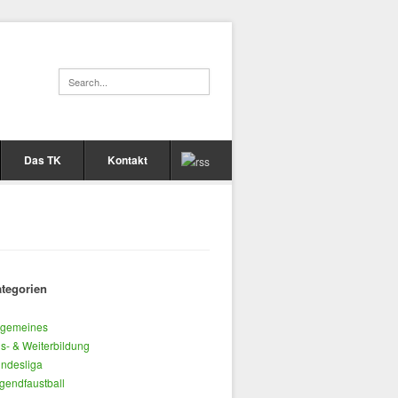
Das TK
Kontakt
tegorien
lgemeines
s- & Weiterbildung
ndesliga
gendfaustball