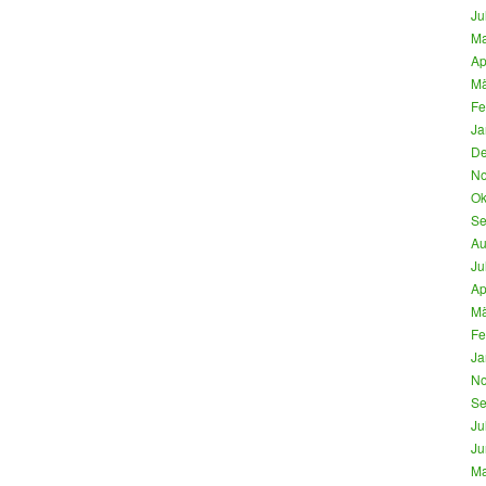
Ju
Ma
Ap
Mä
Fe
Ja
De
No
Ok
Se
Au
Ju
Ap
Mä
Fe
Ja
No
Se
Ju
Ju
Ma