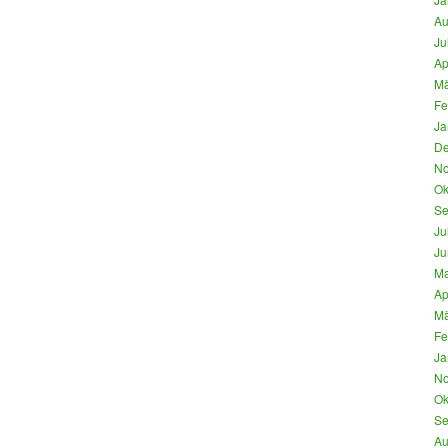
Au
Ju
Ap
Mä
Fe
Ja
De
No
Ok
Se
Ju
Ju
Ma
Ap
Mä
Fe
Ja
No
Ok
Se
Au