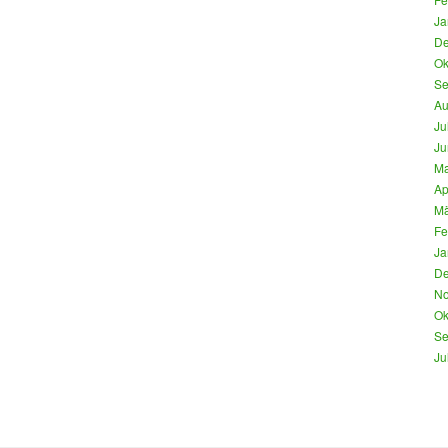
Ja
De
Ok
Se
Au
Ju
Ju
Ma
Ap
Mä
Fe
Ja
De
No
Ok
Se
Ju