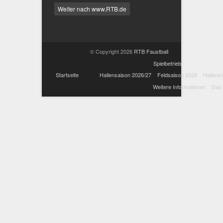
Weiter nach www.RTB.de
© Copyright 2026
RTB Faustball
Spielbetrieb
Startseite
Hallensaison 2026/27
Feldsaison 2026
Hallens
Weitere Informationen
Das