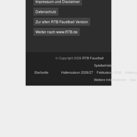
Impressum und Disclaimer
Datenschutz
Zur alten RTB Faustball Version
Weiter nach www.RTB.de
© Copyright 2026
RTB Faustball
Spielbetrieb
Startseite
Hallensaison 2026/27
Feldsaison 2026
Hallens
Weitere Informationen
Das