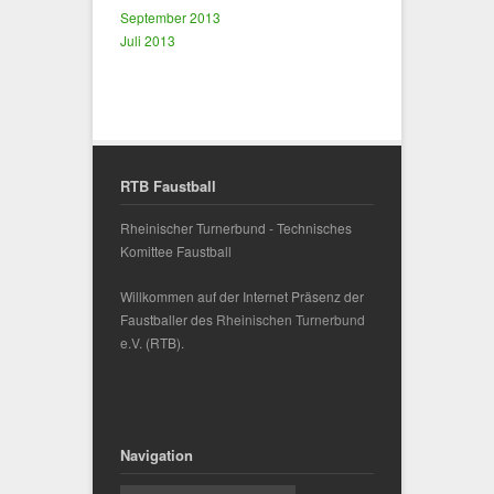
September 2013
Juli 2013
RTB Faustball
Rheinischer Turnerbund - Technisches
Komittee Faustball
Willkommen auf der Internet Präsenz der
Faustballer des
Rheinischen Turnerbund
e.V.
(RTB).
Navigation