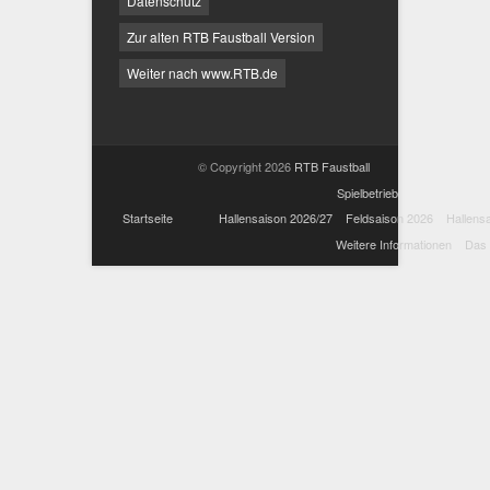
Datenschutz
Zur alten RTB Faustball Version
Weiter nach www.RTB.de
© Copyright 2026
RTB Faustball
Spielbetrieb
Startseite
Hallensaison 2026/27
Feldsaison 2026
Hallens
Weitere Informationen
Das