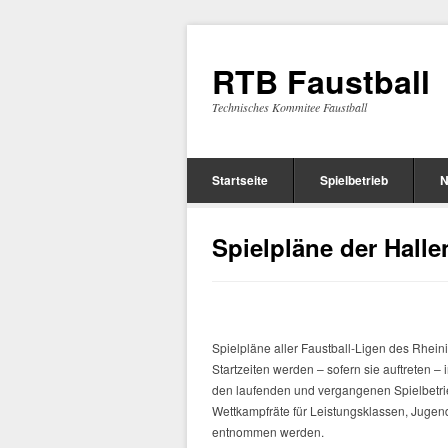
RTB Faustball
Technisches Kommitee Faustball
Startseite
Spielbetrieb
N
Spielpläne der Halle
Spielpläne aller Faustball-Ligen des Rhei
Startzeiten werden – sofern sie auftreten –
den laufenden und vergangenen Spielbetri
Wettkampfräte für Leistungsklassen, Juge
entnommen werden.