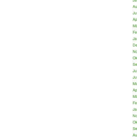
Au
Ju
Ap
Mä
Fe
Ja
De
No
Ok
Se
Ju
Ju
Ma
Ap
Mä
Fe
Ja
No
Ok
Se
Au