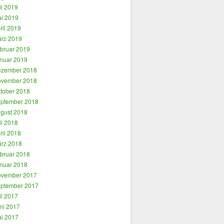
li 2019
i 2019
ril 2019
rz 2019
bruar 2019
nuar 2019
zember 2018
vember 2018
tober 2018
ptember 2018
gust 2018
li 2018
ril 2018
rz 2018
bruar 2018
nuar 2018
vember 2017
ptember 2017
li 2017
ni 2017
i 2017