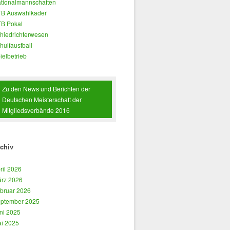
tionalmannschaften
B Auswahlkader
B Pokal
hiedrichterwesen
hulfaustball
ielbetrieb
Zu den News und Berichten der
Deutschen Meisterschaft der
Mitgliedsverbände 2016
chiv
ril 2026
rz 2026
bruar 2026
ptember 2025
ni 2025
i 2025