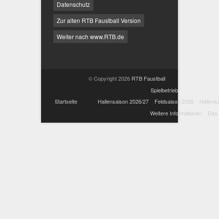
Datenschutz
Zur alten RTB Faustball Version
Weiter nach www.RTB.de
© Copyright 2026
RTB Faustball
Spielbetrieb
Startseite
Hallensaison 2026/27
Feldsaison 2026
Hallens
Weitere Informationen
Das