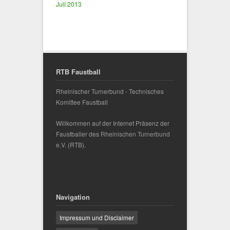
Juli 2013
RTB Faustball
Rheinischer Turnerbund - Technisches
Komittee Faustball
Willkommen auf der Internet Präsenz der
Faustballer des
Rheinischen Turnerbund
e.V.
(RTB).
Navigation
Impressum und Disclaimer