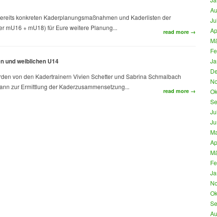
Au
r bereits konkreten Kaderplanungsmaßnahmen und Kaderlisten der
Ju
er mU16 + mU18) für Eure weitere Planung...
Ap
read more →
Mä
Fe
n und weiblichen U14
Ja
De
den von den Kadertrainern Vivien Schetter und Sabrina Schmalbach
No
ann zur Ermittlung der Kaderzusammensetzung...
read more →
Ok
Se
Ju
Ju
Ma
Ap
Mä
Fe
Ja
No
Ok
Se
Au