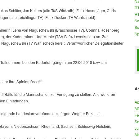
Na
RT
as Schiffer, Jan Kellers (alle TuS Wickrath), Felix Hasenjäger, Chris
RT
r (alle Leichlinger TV), Felix Decker (TV Wahlscheid).
Sc
Sc
rainerin: Lena von Naguschewski (Braschosser TV), Corinna Rosenberg
Sp
e), der Kadertrainer: Udo Mehle (TSV B. 04 Leverkusen) an. Zur
aguschewski (TV Wahlsched) bereit. Verantwortlicher Delegationsleiter
 Teilnehmern bei den Kaderlehrgängen am 22.06.2018 bzw. am
Jahr Ihre Spielerpässe!!!!
Ar
 2 Bälle für die Mannschaften zur Verfügung zu stellen. Alle weiteren
chen Einladungen.
Ap
Mä
folgende Landesturnverbände am Jürgen-Wegner-Pokal teil.
Fe
Se
Bayern, Niedersachsen, Rheinland, Sachsen, Schleswig-Holstein,
Ju
Ma