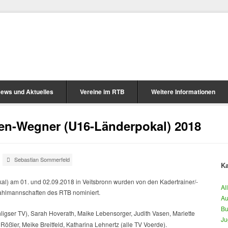
ews und Aktuelles
Vereine im RTB
Weitere Informationen
en-Wegner (U16-Länderpokal) 2018
Sebastian Sommerfeld
Ka
) am 01. und 02.09.2018 in Veitsbronn wurden von den Kadertrainer/-
Al
wahlmannschaften des RTB nominiert.
Au
Bu
ligser TV), Sarah Hoverath, Maike Lebensorger, Judith Vasen, Mariette
Ju
ößler, Meike Breitfeld, Katharina Lehnertz (alle TV Voerde).