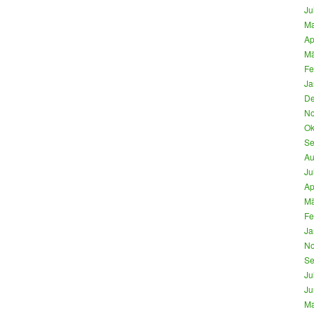
Ju
Ma
Ap
Mä
Fe
Ja
De
No
Ok
Se
Au
Ju
Ap
Mä
Fe
Ja
No
Se
Ju
Ju
Ma