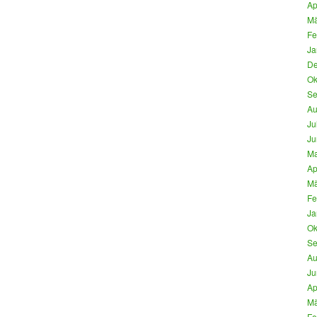
Ap
Mä
Fe
Ja
De
Ok
Se
Au
Ju
Ju
Ma
Ap
Mä
Fe
Ja
Ok
Se
Au
Ju
Ap
Mä
Fe