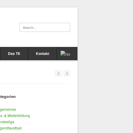
Das TK
Kontakt
tegorien
lgemeines
s- & Weiterbildung
ndesliga
gendfaustball