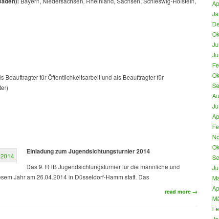
Baden):
Bayern, Niedersachsen, Rheinland, Sachsen, Schleswig-Holstein,
Ap
Ja
De
Ok
Ju
Ju
Fe
Ok
s Beauftragter für Öffentlichkeitsarbeit und als Beauftragter für
Se
er)
Au
Ju
Ap
Fe
No
Ok
Einladung zum Jugendsichtungsturnier 2014
Se
Das 9. RTB Jugendsichtungsturnier für die männliche und
Ju
esem Jahr am 26.04.2014 in Düsseldorf-Hamm statt. Das
Ma
Ap
read more →
Mä
Fe
Ja