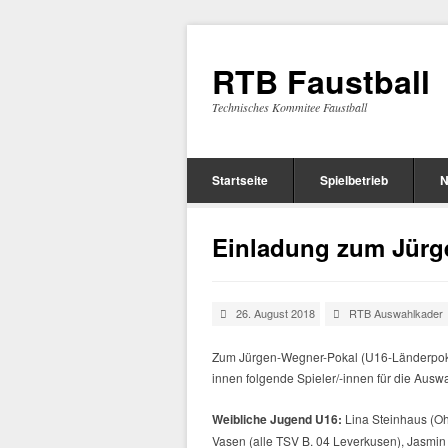
RTB Faustball
Technisches Kommitee Faustball
Startseite
Spielbetrieb
N
Einladung zum Jürg
26. August 2018
RTB Auswahlkader
Zum Jürgen-Wegner-Pokal (U16-Länderpokal
innen folgende Spieler/-innen für die Aus
Weibliche Jugend U16:
Lina Steinhaus (Oh
Vasen (alle TSV B. 04 Leverkusen), Jasmin R