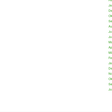
Ja
De
Ok
Se
Au
Ju
Ju
Ma
Ap
Mä
Fe
Ja
De
No
Ok
Se
Ju