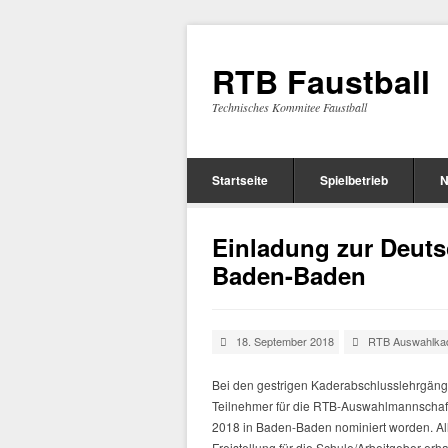
RTB Faustball
Technisches Kommitee Faustball
Startseite
Spielbetrieb
N
Einladung zur Deuts
Baden-Baden
18. September 2018
RTB Auswahlka
Bei den gestrigen Kaderabschlusslehrgänge
Teilnehmer für die RTB-Auswahlmannschaft
2018 in Baden-Baden nominiert worden. All
Freistellung für die Schule/Arbeitgeber erh