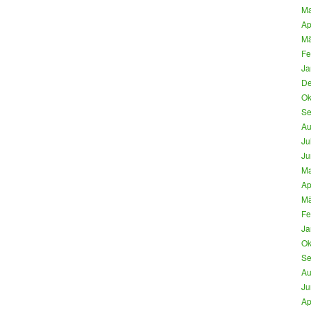
Ma
Ap
Mä
Fe
Ja
De
Ok
Se
Au
Ju
Ju
Ma
Ap
Mä
Fe
Ja
Ok
Se
Au
Ju
Ap