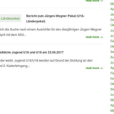
read more →
Ma
Ap
Ja
Bericht zum Jürgen-Wegner Pokal (U16-
De
Länderpokal)
Ok
 sich die Suche nach einem Ausrichter für den diesjährigen Jürgen-Wegner
Ju
April mit dem ASV...
Ju
read more →
Fe
Ok
Se
weibliche Jugend U16 und U18 am 23.06.2017
Au
er weibl. Jugend U16/U18 werden auf Grund der Sichtung an den
Ju
d 2. Kaderlehrgang...
Ap
read more →
Fe
No
Ok
Se
Ju
Ma
Ap
Mä