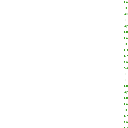
Fe
Ja
Au
Ju
Ap
Mä
Fe
Ja
De
No
Ok
Se
Ju
Ju
Ma
Ap
Mä
Fe
Ja
No
Ok
Se