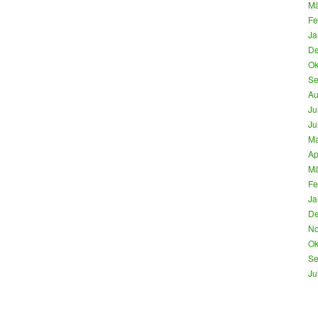
Mä
Fe
Ja
De
Ok
Se
Au
Ju
Ju
Ma
Ap
Mä
Fe
Ja
De
No
Ok
Se
Ju