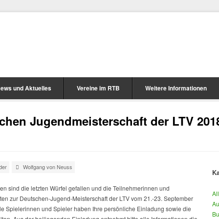
ews und Aktuelles
Vereine im RTB
Weitere Informationen
chen Jugendmeisterschaft der LTV 2018
der
Wolfgang von Neuss
Ka
n sind die letzten Würfel gefallen und die Teilnehmerinnen und
Al
en zur Deutschen-Jugend-Meisterschaft der LTV vom 21.-23. September
Au
e Spielerinnen und Spieler haben Ihre persönliche Einladung sowie die
Bu
alten. Aus der beiliegenden Einladung entnehmt bitte alle Informationen die