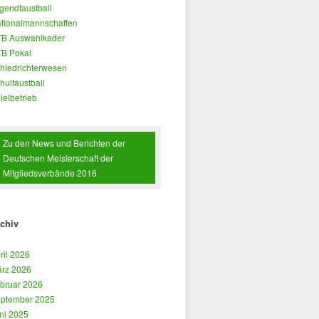
gendfaustball
tionalmannschaften
B Auswahlkader
B Pokal
hiedrichterwesen
hulfaustball
ielbetrieb
Zu den News und Berichten der
Deutschen Meisterschaft der
Mitgliedsverbände 2016
chiv
ril 2026
rz 2026
bruar 2026
ptember 2025
ni 2025