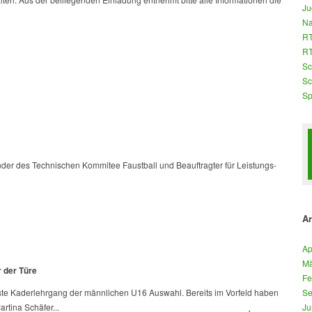
Ju
Na
RT
RT
Sc
Sc
Sp
ender des Technischen Kommitee Faustball und Beauftragter für Leistungs-
Ar
Ap
Mä
 der Türe
Fe
ste Kaderlehrgang der männlichen U16 Auswahl. Bereits im Vorfeld haben
Se
rtina Schäfer...
Ju