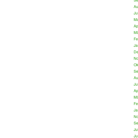
Au
Ju
Ma
Ap
Mä
Fe
Ja
De
No
Ok
Se
Au
Ju
Ap
Mä
Fe
Ja
No
Se
Ju
Ju