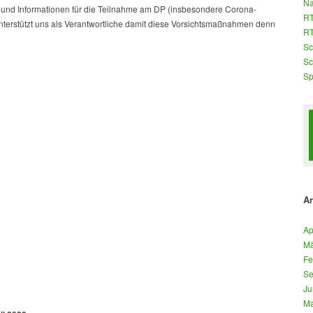
Na
en und Informationen für die Teilnahme am DP (insbesondere Corona-
RT
nterstützt uns als Verantwortliche damit diese Vorsichtsmaßnahmen denn
RT
Sc
Sc
Sp
Ar
Ap
Mä
Fe
Se
Ju
Ma