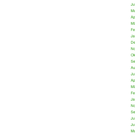
Ju
Ma
Ap
Mä
Fe
Ja
De
No
Ok
Se
Au
Ju
Ap
Mä
Fe
Ja
No
Se
Ju
Ju
Ma