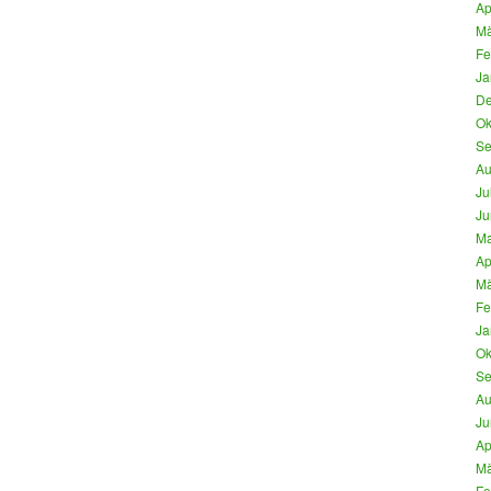
Ap
Mä
Fe
Ja
De
Ok
Se
Au
Ju
Ju
Ma
Ap
Mä
Fe
Ja
Ok
Se
Au
Ju
Ap
Mä
Fe