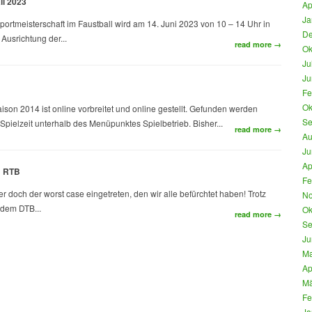
ll 2023
Ap
Ja
ortmeisterschaft im Faustball wird am 14. Juni 2023 von 10 – 14 Uhr in
De
Ausrichtung der...
read more →
Ok
Ju
Ju
Fe
Ok
on 2014 ist online vorbreitet und online gestellt. Gefunden werden
Se
ielzeit unterhalb des Menüpunktes Spielbetrieb. Bisher...
read more →
Au
Ju
Ap
m RTB
Fe
er doch der worst case eingetreten, den wir alle befürchtet haben! Trotz
No
 dem DTB...
Ok
read more →
Se
Ju
Ma
Ap
Mä
Fe
Ja