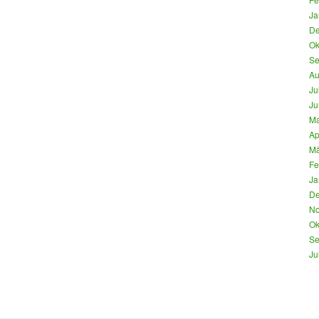
Ja
De
Ok
Se
Au
Ju
Ju
Ma
Ap
Mä
Fe
Ja
De
No
Ok
Se
Ju