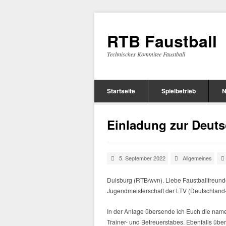
RTB Faustball
Technisches Kommitee Faustball
Startseite
Spielbetrieb
N
Einladung zur Deuts
5. September 2022
Allgemeines
Duisburg (RTB/wvn). Liebe Faustballfreund
Jugendmeisterschaft der LTV (Deutschland
In der Anlage übersende ich Euch die nam
Trainer- und Betreuerstabes. Ebenfalls über