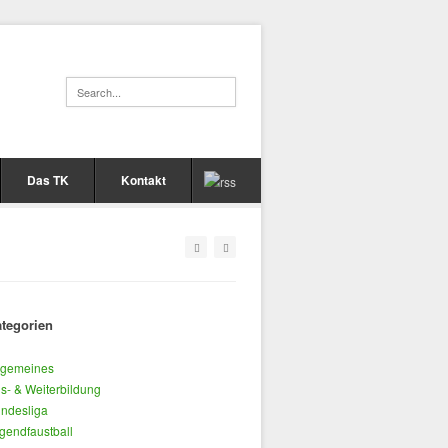
Das TK
Kontakt
tegorien
lgemeines
s- & Weiterbildung
ndesliga
gendfaustball