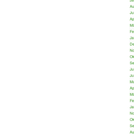
Au
Ju
Ap
Mä
Fe
Ja
De
No
Ok
Se
Ju
Ju
Ma
Ap
Mä
Fe
Ja
No
Ok
Se
Au