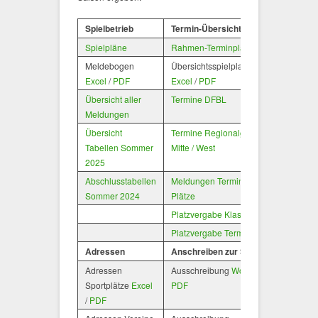
Spielbetrieb
Termin-Übersichten
Spielpläne
Rahmen-Terminplan
Meldebogen
Übersichtsspielplan
Excel
/
PDF
Excel
/
PDF
Übersicht aller
Termine DFBL
Meldungen
Übersicht
Termine Regionalgruppe
Tabellen Sommer
Mitte / West
2025
Abschlusstabellen
Meldungen Termine
Sommer 2024
Plätze
Platzvergabe Klassen
Platzvergabe Termine
Adressen
Anschreiben zur Saison
Adressen
Ausschreibung
Word
/
Sportplätze
Excel
PDF
/
PDF