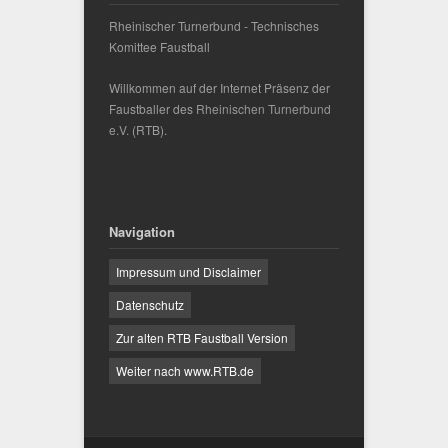
Rheinischer Turnerbund - Technisches
Komittee Faustball
Willkommen auf der Internet Präsenz der
Faustballer des
Rheinischen Turnerbund
e.V.
(RTB).
Navigation
Impressum und Disclaimer
Datenschutz
Zur alten RTB Faustball Version
Weiter nach www.RTB.de