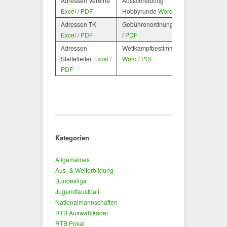
Adressen Vereine
Ausschreibung
Excel
/
PDF
Hobbyrunde
Word
/
PDF
Adressen TK
Gebührenordnung
Word
Excel
/
PDF
/
PDF
Adressen
Wettkampfbestimmungen
Staffelleiter
Excel
/
Word
/
PDF
PDF
Kategorien
Allgemeines
Aus- & Weiterbildung
Bundesliga
Jugendfaustball
Nationalmannschaften
RTB Auswahlkader
RTB Pokal