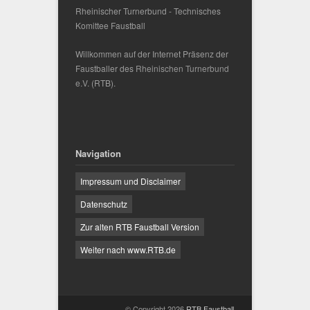
Rheinischer Turnerbund - Technisches
Komittee Faustball
Willkommen auf der Internet Präsenz der
Faustballer des
Rheinischen Turnerbund
e.V.
(RTB).
Navigation
Impressum und Disclaimer
Datenschutz
Zur alten RTB Faustball Version
Weiter nach www.RTB.de
© Copyright 2026
RTB Faustball