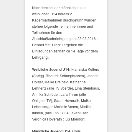
Nachdem bei der männlichen und
weiblichen U14 bereits 2
Kadermaßnahmen durchgeführt wurden
stehen folgende Teilnehmerinnen und
Teilnehmer für den
Abschlußkaderlehrgang am 28.08.2016 in
Hennef fest: Hierzu ergehen die
Einladungen zeitnah ca 14 Tage vor dem
Lehrgang.
Weibliche Jugend U14:
Franziska Kellers
(SpVgg. Rheurdt-Schaephuysen), Jasmin
Rößler, Meike Breitfeld, Katharina
Lehnertz (alle TV Voerde), Lina Steinhaus,
Annika Schröder, Lara Thrun (alle
Ohligser TV), Sarah Hoverath, Meike
Lebensorger, Mariette Vasen, Madita
Ihnken, (alle TSV B. 04 Leverkusen),
Veronica Hoverath (TuS Mondorf).
Männliche Jugend U14:
Chris