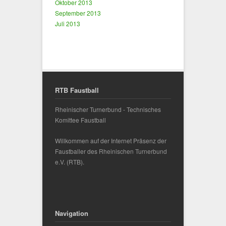
Oktober 2013
September 2013
Juli 2013
RTB Faustball
Rheinischer Turnerbund - Technisches
Komittee Faustball
Willkommen auf der Internet Präsenz der
Faustballer des
Rheinischen Turnerbund
e.V.
(RTB).
Navigation