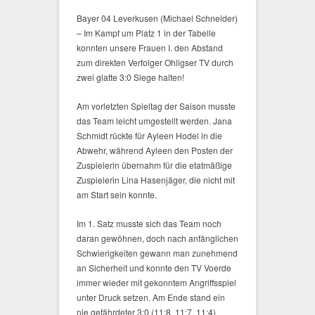
Bayer 04 Leverkusen (Michael Schneider)
– Im Kampf um Platz 1 in der Tabelle
konnten unsere Frauen I. den Abstand
zum direkten Verfolger Ohligser TV durch
zwei glatte 3:0 Siege halten!
Am vorletzten Spieltag der Saison musste
das Team leicht umgestellt werden. Jana
Schmidt rückte für Ayleen Hodel in die
Abwehr, während Ayleen den Posten der
Zuspielerin übernahm für die etatmäßige
Zuspielerin Lina Hasenjäger, die nicht mit
am Start sein konnte.
Im 1. Satz musste sich das Team noch
daran gewöhnen, doch nach anfänglichen
Schwierigkeiten gewann man zunehmend
an Sicherheit und konnte den TV Voerde
immer wieder mit gekonntem Angriffsspiel
unter Druck setzen. Am Ende stand ein
nie gefährdeter 3:0 (11:8, 11:7, 11:4)