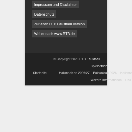
Impressum und Disclaimer
Datenschutz
Zur alten RTB Faustball Version
Weiter nach www.RTB.de
© Copyright 2026
RTB Faustball
Spielbetrieb
Startseite
Hallensaison 2026/27
Feldsaison 2026
Hallens
Weitere Informationen
Das