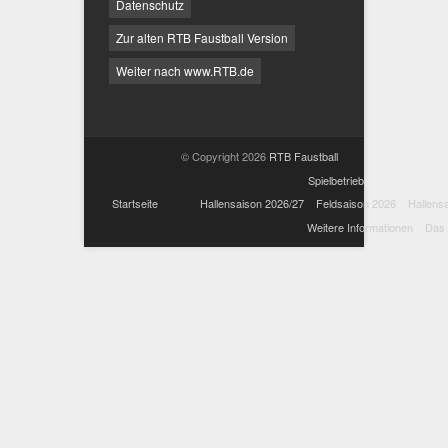
Datenschutz
Zur alten RTB Faustball Version
Weiter nach www.RTB.de
© Copyright 2026
RTB Faustball
Spielbetrieb
Startseite
Hallensaison 2026/27
Feldsaison 2026
Hallens
Weitere Informationen
Das