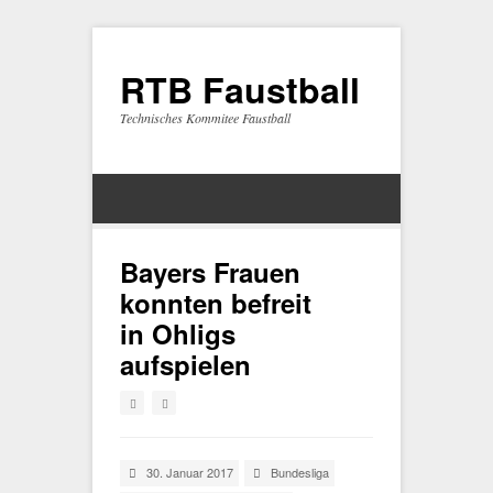
RTB Faustball
Technisches Kommitee Faustball
Bayers Frauen
konnten befreit
in Ohligs
aufspielen
30. Januar 2017
Bundesliga