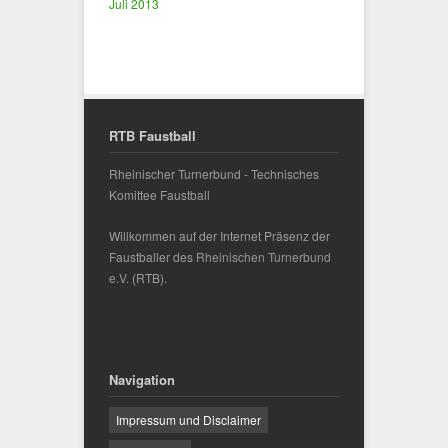
Juli 2013
RTB Faustball
Rheinischer Turnerbund - Technisches
Komittee Faustball
Willkommen auf der Internet Präsenz der
Faustballer des
Rheinischen Turnerbund
e.V.
(RTB).
Navigation
Impressum und Disclaimer