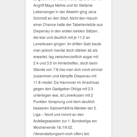
Angriff Maya Mehle und für Stefanie
Lebensorger in der Abwehr ging Jana
Schmidt an den Start. Nicht den Hauch
einer Chance hatte der Tabellenletzte aus
Diepenau in den ersten beiden Sätzen,
die klar und deutlich mit je 11:2 an
Leverkusen gingen. Im dritten Satz baute
man jedoch mental doch stärker ab als
erwartet, lag zwischenzeitlich sogar mit
2:4 und 3:5 im Hintertreffen, doch beim
Stande von 7:8 riss man sich noch einmal
zusammen und kämpfte Diepenau mit
11:8 nieder. Da Hannover im Anschluss
gegen den Gastgeber Ohligs mit 2:3
unterlegen war, ist Leverkusen mit 2
Punkten Vorsprung und dem deutlich
besseren Satzverhältnis Meister der 2.
Liga – Nord und nimmt an den
Aufstiegsspielen zur 1. Bundesliga am
Wochenende 18./19.02.
(Veranstaltungsort noch offen) teil.