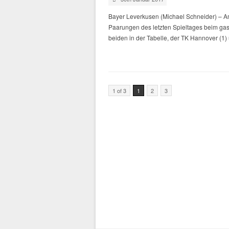
Bayer Leverkusen (Michael Schneider) – Am
Paarungen des letzten Spieltages beim gast
beiden in der Tabelle, der TK Hannover (1
1 of 3
1
2
3