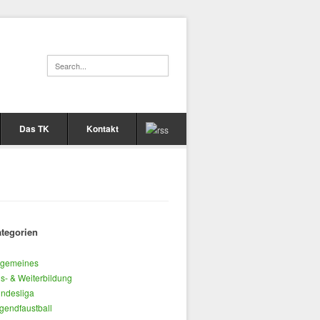
Das TK
Kontakt
tegorien
lgemeines
s- & Weiterbildung
ndesliga
gendfaustball