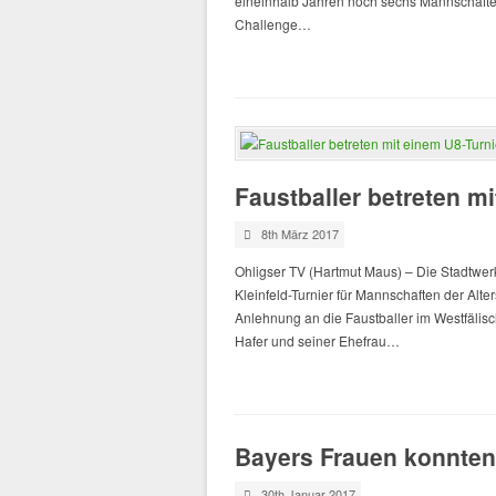
eineinhalb Jahren noch sechs Mannschaften
Challenge…
Faustballer betreten m
8th März 2017
Ohligser TV (Hartmut Maus) – Die Stadtwerk
Kleinfeld-Turnier für Mannschaften der Alt
Anlehnung an die Faustballer im Westfälis
Hafer und seiner Ehefrau…
Bayers Frauen konnten 
30th Januar 2017