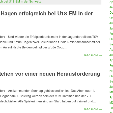
Ap
Ja
Hagen erfolgreich bei U18 EM in der
De
Ok
Ju
Ju
Fe
r) – Und wieder ein Erfolgserlebnis mehr in der Jugendarbeit des TSV
Ok
Mehle und Katrin Hagen zwei Spielerinnen für die Nationalmannschaft der
Se
en Anlauf für die Beiden gelingt der große Coup…
Au
Ju
read more →
Ap
Fe
No
tehen vor einer neuen Herausforderung
Ok
Se
Ju
er) – Am kommenden Sonntag geht es endlich los. Das Abenteuer 1.
Ma
. Gegner am 1. Spieltag werden sein der MTV Hammah und der VFL
Ap
hlecht bisher. Alle Spielerinnen sind am Start, haben gut trainiert und…
Mä
Fe
read more →
Ja