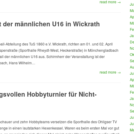
read more →
Ju
Ma
Ap
t der männlichen U16 in Wickrath
Mä
Fe
Ja
De
all-Abteilung des TuS 1860 e.V. Wickrath, richten am 01. und 02. April
No
Espenstraße (Sporthalle Rheydt-West, Heckerstraße) in Mönchengladbach
Ok
all der männlichen U16 aus. Schirmherr der Veranstaltung ist der
Se
dbach, Hans Wilhelm…
Au
read more →
Ju
Ap
Mä
svollen Hobbyturnier für Nicht-
Fe
Ja
No
Se
Ju
schauer und zehn Hobbyteams versetzen die Sporthalle des Ohligser TV
Ju
lenge in einen lautstarken Hexenkessel. Waren es beim ersten Mal vor gut
Ma