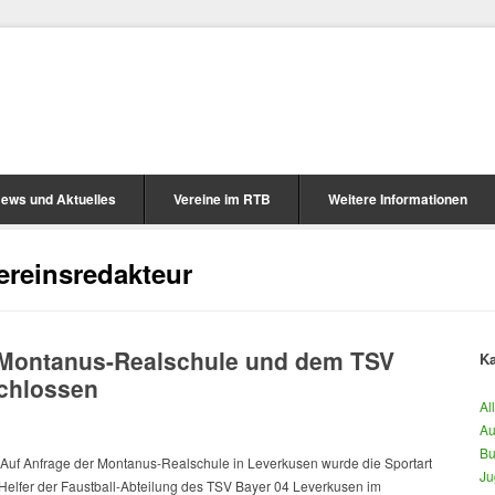
ews und Aktuelles
Vereine im RTB
Weitere Informationen
ereinsredakteur
 Montanus-Realschule und dem TSV
Ka
schlossen
Al
Au
Bu
Auf Anfrage der Montanus-Realschule in Leverkusen wurde die Sportart
Ju
Helfer der Faustball-Abteilung des TSV Bayer 04 Leverkusen im