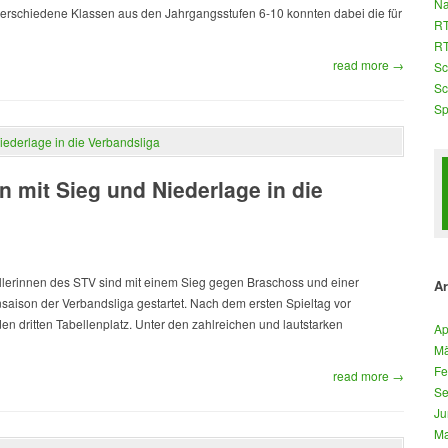
Na
t verschiedene Klassen aus den Jahrgangsstufen 6-10 konnten dabei die für
RT
RT
read more →
Sc
Sc
Sp
n mit Sieg und Niederlage in die
allerinnen des STV sind mit einem Sieg gegen Braschoss und einer
Ar
saison der Verbandsliga gestartet. Nach dem ersten Spieltag vor
den dritten Tabellenplatz. Unter den zahlreichen und lautstarken
Ap
Mä
Fe
read more →
Se
Ju
Ma