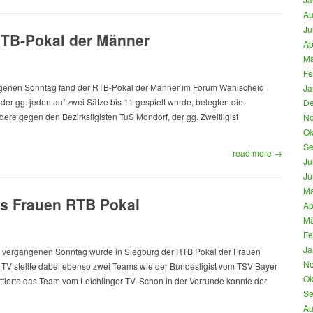
Au
Ju
RTB-Pokal der Männer
Ap
Mä
Fe
ngenen Sonntag fand der RTB-Pokal der Männer im Forum Wahlscheid
Ja
eder gg. jeden auf zwei Sätze bis 11 gespielt wurde, belegten die
De
dere gegen den Bezirksligisten TuS Mondorf, der gg. Zweitligist
No
Ok
Se
read more →
Ju
Ju
Ma
s Frauen RTB Pokal
Ap
Mä
Fe
Ja
 vergangenen Sonntag wurde in Siegburg der RTB Pokal der Frauen
No
TV stellte dabei ebenso zwei Teams wie der Bundesligist vom TSV Bayer
Ok
tierte das Team vom Leichlinger TV. Schon in der Vorrunde konnte der
Se
Au