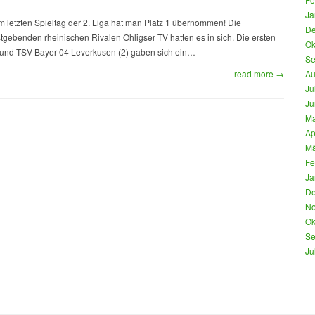
Ja
 letzten Spieltag der 2. Liga hat man Platz 1 übernommen! Die
De
gebenden rheinischen Rivalen Ohligser TV hatten es in sich. Die ersten
Ok
) und TSV Bayer 04 Leverkusen (2) gaben sich ein…
Se
read more →
Au
Ju
Ju
Ma
Ap
Mä
Fe
Ja
De
No
Ok
Se
Ju