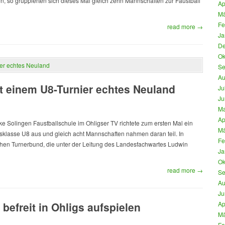
, so gruppierten sich dieses Mal gleich zehn Mannschaften zur Faustball
Ap
Mä
Fe
read more →
Ja
De
Ok
Se
Au
it einem U8-Turnier echtes Neuland
Ju
Ju
Ma
Ap
e Solingen Faustballschule im Ohligser TV richtete zum ersten Mal ein
Mä
ersklasse U8 aus und gleich acht Mannschaften nahmen daran teil. In
Fe
chen Turnerbund, die unter der Leitung des Landesfachwartes Ludwin
Ja
Ok
read more →
Se
Au
Ju
befreit in Ohligs aufspielen
Ap
Mä
Fe