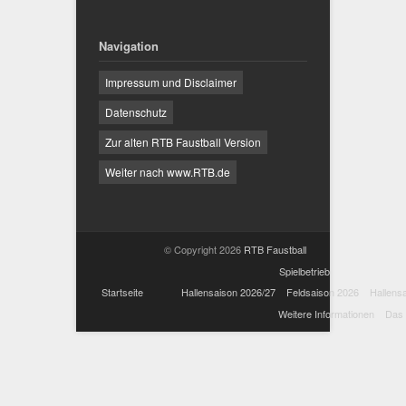
Navigation
Impressum und Disclaimer
Datenschutz
Zur alten RTB Faustball Version
Weiter nach www.RTB.de
© Copyright 2026
RTB Faustball
Spielbetrieb
Startseite
Hallensaison 2026/27
Feldsaison 2026
Hallens
Weitere Informationen
Das