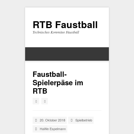
RTB Faustball
Technisches Kommitee Faustball
Faustball-
Spielerpäse im
RTB
20. Oktober 2018
Spielbetrieb
HaWe Espelmann