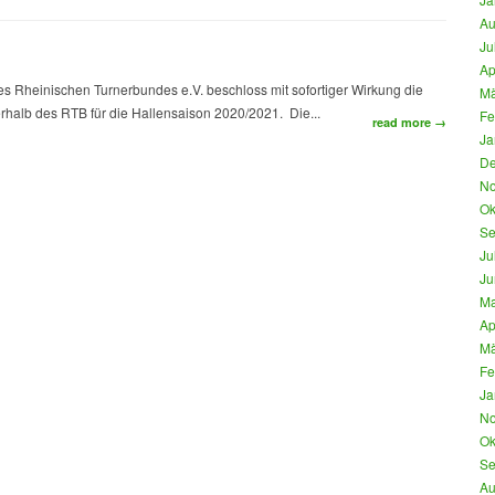
Au
Ju
Ap
es Rheinischen Turnerbundes e.V. beschloss mit sofortiger Wirkung die
Mä
rhalb des RTB für die Hallensaison 2020/2021. Die...
Fe
read more →
Ja
De
No
Ok
Se
Ju
Ju
Ma
Ap
Mä
Fe
Ja
No
Ok
Se
Au