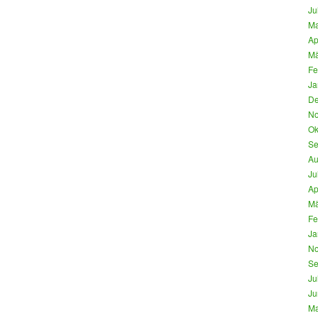
Ju
Ma
Ap
Mä
Fe
Ja
De
No
Ok
Se
Au
Ju
Ap
Mä
Fe
Ja
No
Se
Ju
Ju
Ma