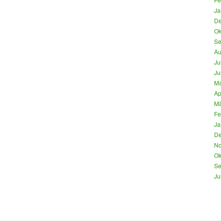
Ja
De
Ok
Se
Au
Ju
Ju
Ma
Ap
Mä
Fe
Ja
De
No
Ok
Se
Ju