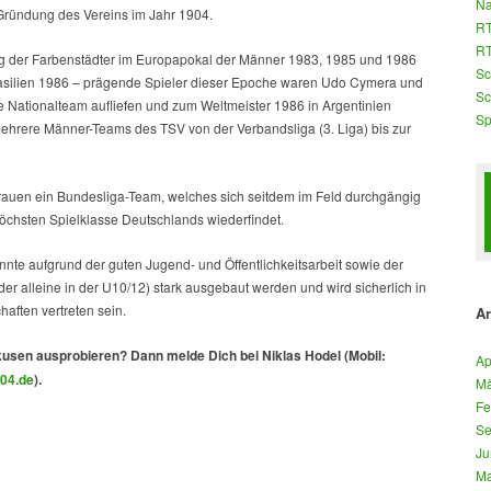
Na
r Gründung des Vereins im Jahr 1904.
RT
RT
ieg der Farbenstädter im Europapokal der Männer 1983, 1985 und 1986
Sc
Brasilien 1986 – prägende Spieler dieser Epoche waren Udo Cymera und
Sc
e Nationalteam aufliefen und zum Weltmeister 1986 in Argentinien
Sp
mehrere Männer-Teams des TSV von der Verbandsliga (3. Liga) bis zur
 Frauen ein Bundesliga-Team, welches sich seitdem im Feld durchgängig
höchsten Spielklasse Deutschlands wiederfindet.
nnte aufgrund der guten Jugend- und Öffentlichkeitsarbeit sowie der
er alleine in der U10/12) stark ausgebaut werden und wird sicherlich in
aften vertreten sein.
Ar
kusen ausprobieren? Dann melde Dich bei Niklas Hodel (Mobil:
Ap
04.de
).
Mä
Fe
Se
Ju
Ma