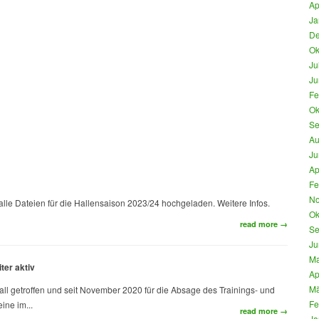
Ap
Ja
De
Ok
Ju
Ju
Fe
Ok
Se
Au
Ju
Ap
Fe
No
 alle Dateien für die Hallensaison 2023/24 hochgeladen. Weitere Infos.
Ok
read more →
Se
Ju
Ma
ter aktiv
Ap
Mä
ll getroffen und seit November 2020 für die Absage des Trainings- und
Fe
ine im...
read more →
Ja