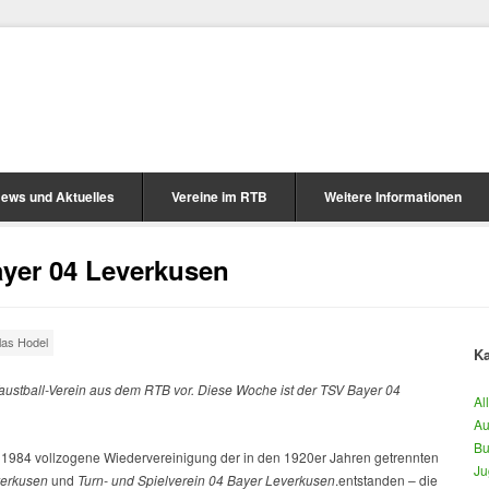
ews und Aktuelles
Vereine im RTB
Weitere Informationen
yer 04 Leverkusen
las Hodel
Ka
austball-Verein aus dem RTB vor. Diese Woche ist der
TSV Bayer 04
Al
Au
Bu
 1984 vollzogene Wiedervereinigung der in den 1920er Jahren getrennten
Ju
verkusen
und
Turn- und Spielverein 04 Bayer Leverkusen
.entstanden – die