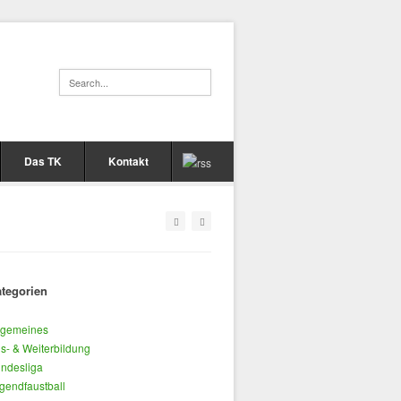
Das TK
Kontakt
tegorien
lgemeines
s- & Weiterbildung
ndesliga
gendfaustball