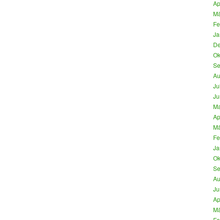
Ap
Mä
Fe
Ja
De
Ok
Se
Au
Ju
Ju
Ma
Ap
Mä
Fe
Ja
Ok
Se
Au
Ju
Ap
Mä
Fe