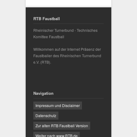
RTB Faustball
Rheinischer Turnerbund - Technisches
Komittee Faustball
Willkommen auf der Internet Präsenz der
Faustballer des
Rheinischen Turnerbund
e.V.
(RTB).
Navigation
Impressum und Disclaimer
Datenschutz
Zur alten RTB Faustball Version
Weiter nach www.RTB.de