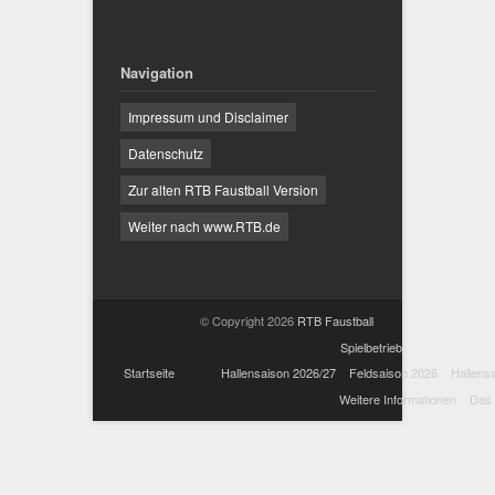
Navigation
Impressum und Disclaimer
Datenschutz
Zur alten RTB Faustball Version
Weiter nach www.RTB.de
© Copyright 2026
RTB Faustball
Spielbetrieb
Startseite
Hallensaison 2026/27
Feldsaison 2026
Hallens
Weitere Informationen
Das