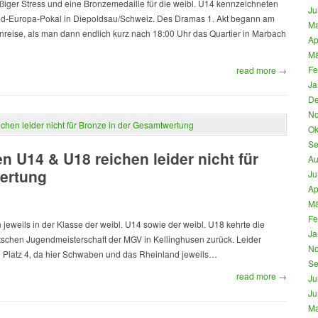
ßiger Stress und eine Bronzemedaille für die weibl. U14 kennzeichneten
Ju
d-Europa-Pokal in Diepoldsau/Schweiz. Des Dramas 1. Akt begann am
Ma
 Anreise, als man dann endlich kurz nach 18:00 Uhr das Quartier in Marbach
Ap
Mä
Fe
read more →
Ja
De
No
Ok
Se
hen U14 & U18 reichen leider nicht für
Au
ertung
Ju
Ap
Mä
Fe
 jeweils in der Klasse der weibl. U14 sowie der weibl. U18 kehrte die
Ja
schen Jugendmeisterschaft der MGV in Kellinghusen zurück. Leider
No
zu Platz 4, da hier Schwaben und das Rheinland jeweils…
Se
read more →
Ju
Ju
Ma