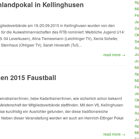
Ap
landpokal in Kellinghusen
Mä
Fe
Ja
tgliedsverbände am 19./20.09.2015 in Kellinghusen wurden von den
De
en für die Auswahlmannschaften des RTB nominiert: Weibliche Jugend U14:
Ok
. 04 Leverkusen), Alina Tiemesmann (Leichlinger TV), Xenia Schefer,
Se
a Steinhaus (Ohligser TV), Sarah Hoverath (TuS…
Au
Ju
read more →
Ju
Ma
Ap
en 2015 Faustball
Mä
Fe
Ja
einstrainer/Innen, liebe Kadertrainer/Innen, wie sicherlich schon bekannt
Ok
Meisterschaft der Mitgliedsverbände stattfinden. Mit dem VfL Kellinghusen
Se
se kurzfristig ein Ausrichter gefunden, der diese traditionsreiche
Au
eben dieser Veranstaltung werden wir auch am Heinrich-Ettinger Pokal
Ju
Ap
Mä
read more →
Fe