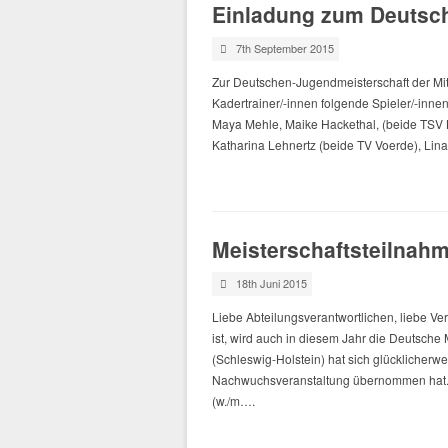
Einladung zum Deutsch
7th September 2015
Zur Deutschen-Jugendmeisterschaft der Mi
Kadertrainer/-innen folgende Spieler/-inn
Maya Mehle, Maike Hackethal, (beide TSV B
Katharina Lehnertz (beide TV Voerde), Lin
Meisterschaftsteilnahm
18th Juni 2015
Liebe Abteilungsverantwortlichen, liebe Ver
ist, wird auch in diesem Jahr die Deutsche 
(Schleswig-Holstein) hat sich glücklicherwei
Nachwuchsveranstaltung übernommen hat. N
(w./m….