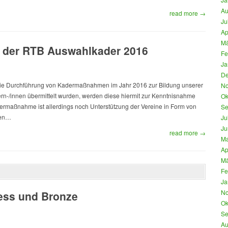
Au
read more →
Ju
Ap
Mä
der RTB Auswahlkader 2016
Fe
Ja
De
die Durchführung von Kadermaßnahmen im Jahr 2016 zur Bildung unserer
No
n-/innen übermittelt wurden, werden diese hiermit zur Kenntnisnahme
Ok
adermaßnahme ist allerdings noch Unterstützung der Vereine in Form von
Se
den…
Ju
Ju
read more →
Ma
Ap
Mä
Fe
Ja
No
ress und Bronze
Ok
Se
Au