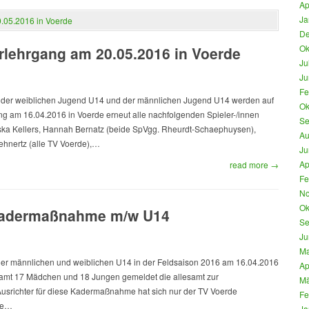
Ap
Ja
De
Ok
rlehrgang am 20.05.2016 in Voerde
Ju
Ju
Fe
der weiblichen Jugend U14 und der männlichen Jugend U14 werden auf
Ok
g am 16.04.2016 in Voerde erneut alle nachfolgenden Spieler-/innen
Se
ska Kellers, Hannah Bernatz (beide SpVgg. Rheurdt-Schaephuysen),
Au
Lehnertz (alle TV Voerde),…
Ju
Ap
read more →
Fe
No
Ok
 Kadermaßnahme m/w U14
Se
Ju
Ma
 männlichen und weiblichen U14 in der Feldsaison 2016 am 16.04.2016
Ap
amt 17 Mädchen und 18 Jungen gemeldet die allesamt zur
Mä
srichter für diese Kadermaßnahme hat sich nur der TV Voerde
Fe
me…
Ja