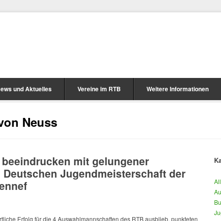
ews und Aktuelles
Vereine im RTB
Weitere Informationen
 von Neuss
r beeindrucken mit gelungener
Ka
0. Deutschen Jugendmeisterschaft der
Al
Hennef
Au
Bu
Ju
rtliche Erfolg für die 4 Auswahlmannschaften des RTB ausblieb, punkteten