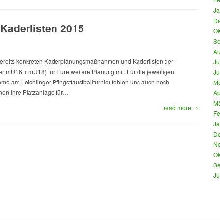
Ja
De
aderlisten 2015
Ok
Se
Au
r bereits konkreten Kaderplanungsmaßnahmen und Kaderlisten der
Ju
r mU16 + mU18) für Eure weitere Planung mit. Für die jeweiligen
Ju
me am Leichlinger Pfingstfaustballturnier fehlen uns auch noch
Ma
nen Ihre Platzanlage für…
Ap
Mä
read more →
Fe
Ja
De
No
Ok
Se
Ju