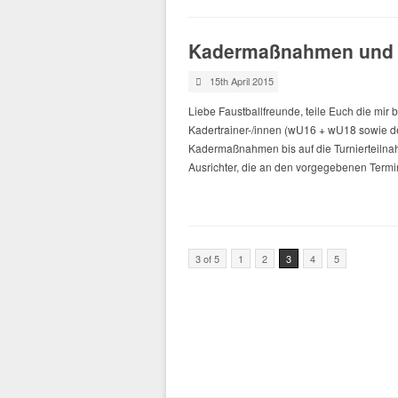
Kadermaßnahmen und K
15th April 2015
Liebe Faustballfreunde, teile Euch die mi
Kadertrainer-/innen (wU16 + wU18 sowie de
Kadermaßnahmen bis auf die Turnierteilnah
Ausrichter, die an den vorgegebenen Termi
3 of 5
1
2
3
4
5