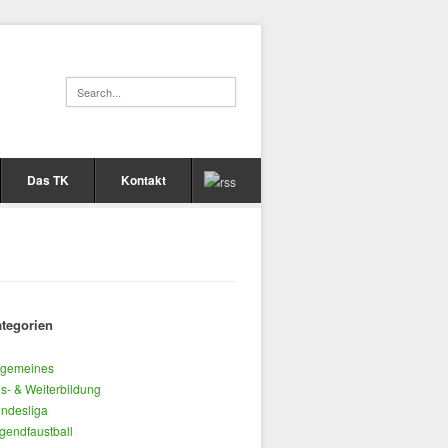
Das TK
Kontakt
tegorien
lgemeines
s- & Weiterbildung
ndesliga
gendfaustball