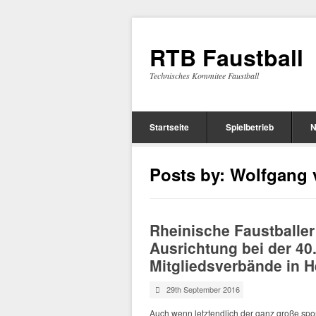
RTB Faustball
Technisches Kommitee Faustball
Startseite
Spielbetrieb
N
Posts by: Wolfgang
Rheinische Faustballe
Ausrichtung bei der 4
Mitgliedsverbände in 
29th September 2016
Auch wenn letztendlich der ganz große spo