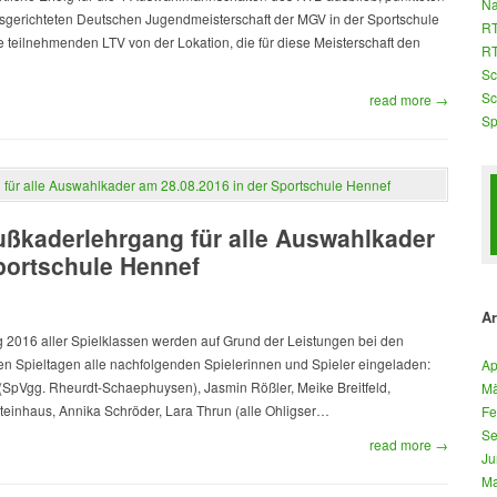
Na
ausgerichteten Deutschen Jugendmeisterschaft der MGV in der Sportschule
RT
 teilnehmenden LTV von der Lokation, die für diese Meisterschaft den
RT
Sc
Sc
read more →
Sp
ßkaderlehrgang für alle Auswahlkader
portschule Hennef
Ar
016 aller Spielklassen werden auf Grund der Leistungen bei den
n Spieltagen alle nachfolgenden Spielerinnen und Spieler eingeladen:
Ap
(SpVgg. Rheurdt-Schaephuysen), Jasmin Rößler, Meike Breitfeld,
Mä
Steinhaus, Annika Schröder, Lara Thrun (alle Ohligser…
Fe
Se
read more →
Ju
Ma